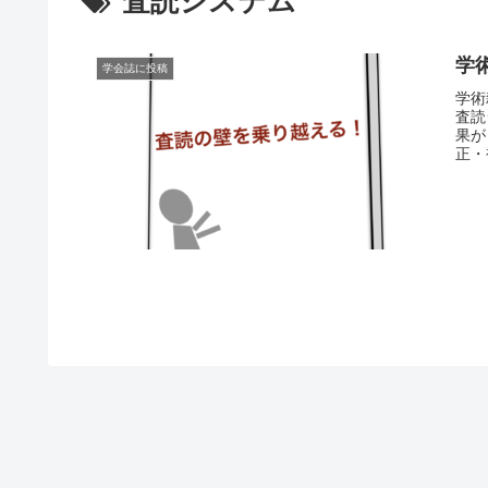
査読システム
学
学会誌に投稿
学術
査読
果が
正・