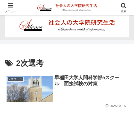
学びを楽しむ - Proposal for Acquiring Doctor's Degree -
メニュー
検索
2次選考
早稲田大学人間科学部eスクー
eスクール
ル 面接試験の対策
2025.08.16