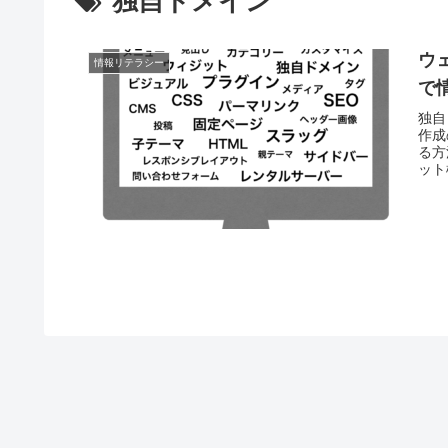
独自ドメイン
ウ
情報リテラシー
で
独自
作成
る方
ット