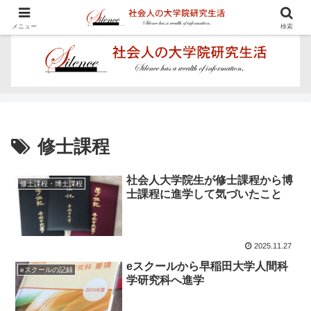
学びを楽しむ - Proposal for Acquiring Doctor's Degree -
メニュー
検索
修士課程
社会人大学院生が修士課程から博
修士課程・博士課程
士課程に進学して気づいたこと
2025.11.27
eスクールから早稲田大学人間科
eスクールの記録
学研究科へ進学