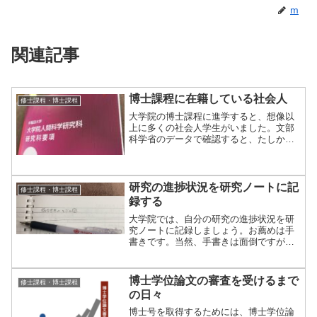
m
関連記事
博士課程に在籍している社会人
修士課程・博士課程
大学院の博士課程に進学すると、想像以
上に多くの社会人学生がいました。文部
科学省のデータで確認すると、たしか
に、博士課程に入学する社会人学生は増
え、一般の学生は減る傾向にあります。
このままいくと、社会人学生の割合が半
分を超える日がくるかもしれません。
研究の進捗状況を研究ノートに記
修士課程・博士課程
録する
大学院では、自分の研究の進捗状況を研
究ノートに記録しましょう。お薦めは手
書きです。当然、手書きは面倒ですが、
面倒であるがゆえに、何か起きたときに
証拠として使えます。また、時系列に研
究に関する内容が並んでいるので、自分
博士学位論文の審査を受けるまで
修士課程・博士課程
の研究の進捗状況を把握しやすいです。
の日々
博士号を取得するためには、博士学位論