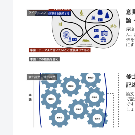
意
ライティング
論
序論
ん。
張を
にす
修
修士論文・博士論文
記
論文
で記
です
しょ