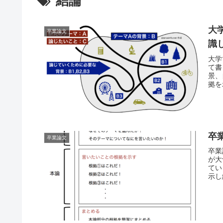
結論
大
卒業論文
識
大学
て書
景、
拠を
卒
卒業論文
卒業
が大
てい
示し