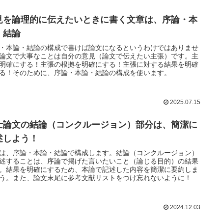
見を論理的に伝えたいときに書く文章は、序論・本
・結論
・本論・結論の構成で書けば論文になるというわけではありませ
論文で大事なことは自分の意見（論文で伝えたい主張）です。主
明確にする！主張の根拠を明確にする！主張に対する結果を明確
る！そのために、序論・本論・結論の構成を使います。
2025.07.15
士論文の結論（コンクルージョン）部分は、簡潔に
述しよう！
は、序論・本論・結論で構成します。結論（コンクルージョン）
述することは、序論で掲げた言いたいこと（論じる目的）の結果
。結果を明確にするため、本論で記述した内容を簡潔に要約しま
う。また、論文末尾に参考文献リストをつけ忘れないように！
2024.12.03