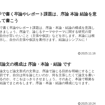
学で書く卒論やレポート課題は、序論 本論 結論を意
して書こう
で書く卒論やレポート課題は、序論・本論・結論の構成を意識し
きましょう。序論で、論じるテーマやテーマに関する研究の背
自分が言いたいこと（主張や仮説）などを示します。本論には根
示し、自分の主張や仮説を裏付けます。結論はシンプルに！
2025.11.16
業論文の構成は 序論・本論・結論 です
論文など論文形式の文章は、序論で論じる目的を明確にすること
切です。自分は何を論じたいのか、何を主張したくて論文を書い
るのか、そこをはっきりさせましょう。そのあと、本論で根拠を
結論でまとめをします。序論・本論・結論の構成になります。
2025.10.24