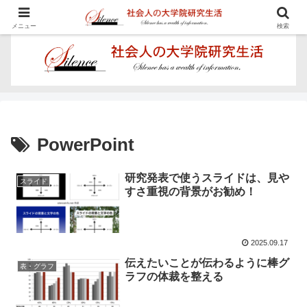
学びを楽しむ - Proposal for Acquiring Doctor's Degree -
メニュー
検索
PowerPoint
研究発表で使うスライドは、見や
スライド
すさ重視の背景がお勧め！
2025.09.17
伝えたいことが伝わるように棒グ
表・グラフ
ラフの体裁を整える