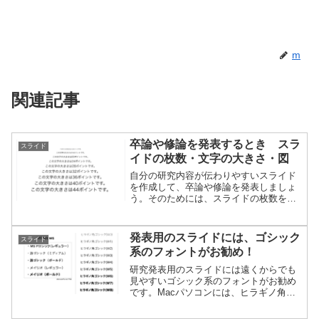
m
関連記事
卒論や修論を発表するとき スラ
スライド
イドの枚数・文字の大きさ・図
自分の研究内容が伝わりやすいスライド
を作成して、卒論や修論を発表しましょ
う。そのためには、スライドの枚数を増
やしすぎないこと、読める大きさの文字
を使うこと、なるべく図を活用すること
をお勧めします。見本も載せていますの
発表用のスライドには、ゴシック
スライド
で、参考にしてみてください。
系のフォントがお勧め！
研究発表用のスライドには遠くからでも
見やすいゴシック系のフォントがお勧め
です。Macパソコンには、ヒラギノ角ゴ
シックが用意されています。Windows系
のパソコンの場合は、好みのフォントを