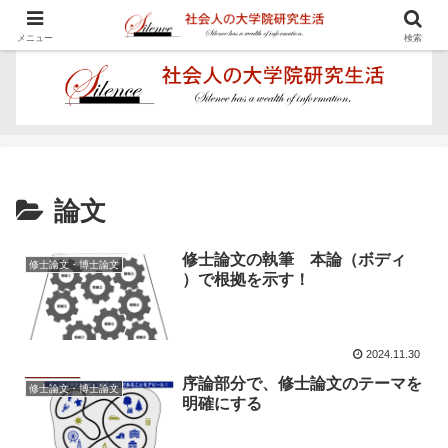
学びを楽しむ - Proposal for Acquiring Doctor's Degree -
メニュー
検索
論文
修士論文の執筆 本論（ボディ
修士論文・博士論文
）で根拠を示す！
2024.11.30
序論部分で、修士論文のテーマを
修士論文・博士論文
明確にする